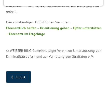
Notwendige Cookies
Betroffenen in schwierigen Situationen Orientierung und Halt
Notwendige Cookies ermöglichen grundlegende
geben.
Funktionen und sind für die einwandfreie Funktion
der Website erforderlich.
Den vollständigen Aufruf finden Sie unter:
Ehrenamtlich helfen – Orientierung geben – Opfer unterstützen
Einverständnis-Cookie
– Ehrenamt im Erzgebirge
Name:
cookie_consent
© WEISSER RING Gemeinnütziger Verein zur Unterstützung von
Kriminalitätsopfern und zur Verhütung von Straftaten e. V.
Zweck:
Dieser Cookie speichert die ausgewählten
Einverständnis-Optionen des Benutzers
Zurück
Cookie Laufzeit:
1 Jahr