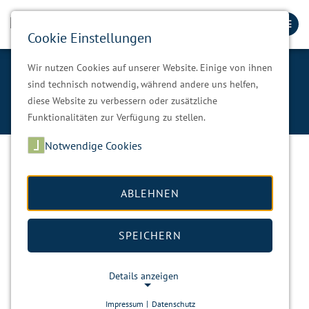
Cookie Einstellungen
Wir nutzen Cookies auf unserer Website. Einige von ihnen
Aktuelles
sind technisch notwendig, während andere uns helfen,
diese Website zu verbessern oder zusätzliche
Unsere Gemeinde
Aktuelles
Funktionalitäten zur Verfügung zu stellen.
Notwendige Cookies
Der Weisse Ring e.V.
ABLEHNEN
04. Mai 2026
Nachrichten
Sonstiges
SPEICHERN
Der WEISSE RING e. V.
sucht im gesamten Erzgebirgskreis
weiterhin Menschen, die sich
ehrenamtlich für Opfer von
Details anzeigen
Straftaten einsetzen
möchten. Oft sind es gerade das Zuhören,
Impressum
|
Datenschutz
ein klärendes Gespräch oder eine verlässliche Begleitung, die