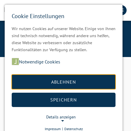
Cookie Einstellungen
Wir nutzen Cookies auf unserer Website. Einige von ihnen
Ansprechpartner
sind technisch notwendig, während andere uns helfen,
diese Website zu verbessern oder zusätzliche
Service der Verwaltung
Ansprechpartner
Funktionalitäten zur Verfügung zu stellen.
Notwendige Cookies
Gemeindeverwaltung Zschorlau
ABLEHNEN
Anschrift
August-Bebel-Straße 78
SPEICHERN
08321 Zschorlau
Tel.:
03771 4104-0
Fax: 03771 458219
Details anzeigen
E-Mail:
sekretariat
@
zschorlau.de
Impressum
|
Datenschutz