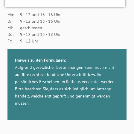
Notwendige Cookies
Öffnungszeiten:
Notwendige Cookies ermöglichen grundlegende
Mo:
9 - 12 und 13 - 16 Uhr
Funktionen und sind für die einwandfreie Funktion
Di:
9 - 12 und 13 - 16 Uhr
der Website erforderlich.
Mi:
geschlossen
Do:
9 - 12 und 13 - 18 Uhr
Einverständnis-Cookie
Fr:
9 - 12 Uhr
Name:
cookie_consent
Hinweis zu den Formularen:
Aufgrund gesetzlicher Bestimmungen kann noch nicht
Zweck:
auf Ihre rechtsverbindliche Unterschrift bzw. Ihr
Dieser Cookie speichert die ausgewählten
persönliches Erscheinen im Rathaus verzichtet werden.
Einverständnis-Optionen des Benutzers
Bitte beachten Sie, dass es sich lediglich um Anträge
Cookie Laufzeit:
handelt, welche erst geprüft und genehmigt werden
1 Jahr
müssen.