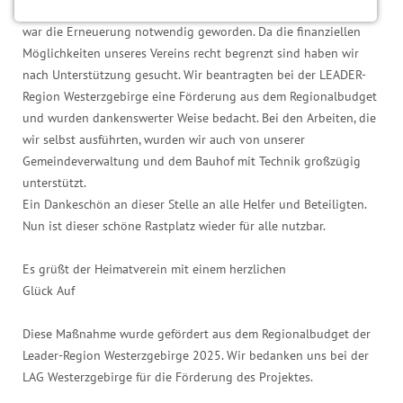
Notwendige Cookies
Abstützung des Hanges im Laufe der Zeit verfault und deswegen
war die Erneuerung notwendig geworden. Da die finanziellen
Notwendige Cookies ermöglichen grundlegende
Möglichkeiten unseres Vereins recht begrenzt sind haben wir
Funktionen und sind für die einwandfreie Funktion
nach Unterstützung gesucht. Wir beantragten bei der LEADER-
der Website erforderlich.
Region Westerzgebirge eine Förderung aus dem Regionalbudget
und wurden dankenswerter Weise bedacht. Bei den Arbeiten, die
Einverständnis-Cookie
wir selbst ausführten, wurden wir auch von unserer
Name:
Gemeindeverwaltung und dem Bauhof mit Technik großzügig
cookie_consent
unterstützt.
Ein Dankeschön an dieser Stelle an alle Helfer und Beteiligten.
Zweck:
Nun ist dieser schöne Rastplatz wieder für alle nutzbar.
Dieser Cookie speichert die ausgewählten
Einverständnis-Optionen des Benutzers
Es grüßt der Heimatverein mit einem herzlichen
Cookie Laufzeit:
Glück Auf
1 Jahr
Diese Maßnahme wurde gefördert aus dem Regionalbudget der
Leader-Region Westerzgebirge 2025. Wir bedanken uns bei der
LAG Westerzgebirge für die Förderung des Projektes.