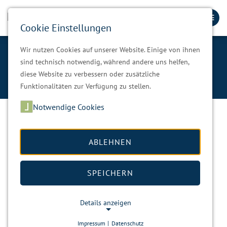
Cookie Einstellungen
Wir nutzen Cookies auf unserer Website. Einige von ihnen
Aktuelles
sind technisch notwendig, während andere uns helfen,
diese Website zu verbessern oder zusätzliche
Unsere Gemeinde
Aktuelles
Funktionalitäten zur Verfügung zu stellen.
Notwendige Cookies
Neues beim Heimatverein Burkhardtsgrün
ABLEHNEN
SPEICHERN
03. November 2025
Nachrichten
Details anzeigen
Wir haben wieder etwas Positives zu berichten. Bei unserem
Sitzplatz neben der Kneipp–Anlage waren die Palisaden zur
Impressum
|
Datenschutz